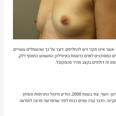
שתלי Poly Implant Prothese) PIP) עשויים מחומר אשר אינו תקני ויש להחליפם. דובר על כך שהשתלים עשויים
קלים המסוכנים לאדם כדוגמת באיסילון, המשמש כתוסף דלק,
סוג זה דולפים בקצב מהיר מהמקובל.
בהמשך, העלתה בדיקה כי שמונה נשים אשר שתלי הסיליקון בגופן דלפו, לקו בסרטן השד. עוד בשנת 2000, הודיע מינהל התרופות והמזון
F) כי ישנו חשש שהתנהלות יצרן שתלי הסיליקון מסוג PIP אינה תקינה. הדבר קרה שנים רבות לפני שהפרשה פרצה לתודעה