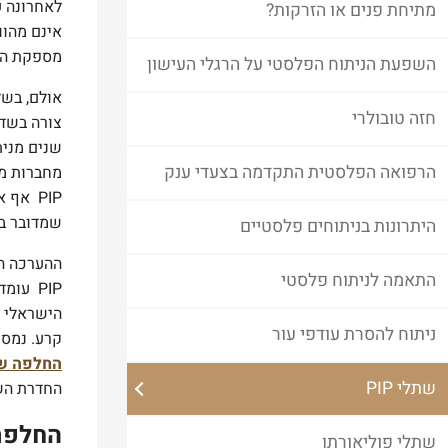
מתיחת פנים או הזרקות?
אינם מהוו
מספקת המח
השפעת הניתוח הפלסטי על הרגלי העישון
אולם, בשל
חזה טובולרי
שנים מני
הרפואה הפלסטית התקדמה בצעדי ענק
PIP אף
שמדובר בש
היתרונות בניתוחים פלסטיים
התאמה לניתוח פלסטי
PIP עומד ככל הנראה על 1100. אוכלוסיה זו מהווה
הישראלי ו
ניתוח להסרת עודפי עור
קרע. נמסר גם כ
החלפה ש
שתלי PIP
החדרת הש
החלפת 
שתלי פוליאורתן