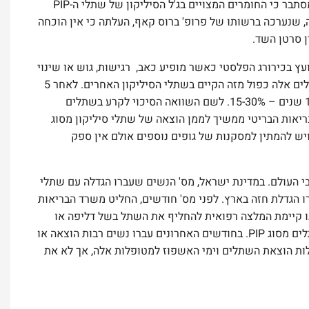
לאחרונה ערך משרד הבריאות בבריטניה ברור ונראה כי נמצאו ממצאים חדשים. מסתבר כי החומרים המצויים בג'ל הסיליקון של שתלי ה-PIP
ה, שנערכה ברשותו של פרופ' ברוס קאף, העלתה כי אין הוכחה
ן סרטן השד.
עץ בכירורג הפלסטי כאשר מופיע כאב, רגישות, גוש או שינוי
צורה בשדיים. באשר לסיכוי לדלף או קרע של השתל נמסר כי שיעור הדלף משתלים אלה כפול מזה הקיים בשתלי הסיליקון האחרים. לאחר 5
עם שתלי PIP הסיכוי לקרע הוא כ-6-12%, לאחר כ-10 שנים – 15-30%. לשם השוואה הסיכוי לקרע בשתלים
וברת, משרד הבריאות הבריטי ממשיך לממן הוצאה של שתלי סיליקון מסוג
, ויש להמתין למסקנות של גופים נוספים אולם אין ספק
ו בגופן של נשים רבות ברחבי העולם. במדינת ישראל, מס' הנשים שעברו הגדלה עם שתלי
הגדלת חזה
בארץ. לפני מס' חודשים, החליט משרד הבריאות
ו קיימת המלצה רפואית להחליף את השתל בשל דליפה או
רבות הוצאה או
לות הוצאת השתלים וימי האשפוז למטופלות אלה, אך לא את