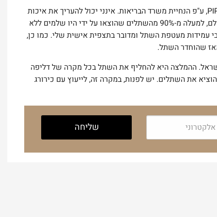
למרות שלא החדרתי מעולם שתלים מסוג זה, הוצאתי לכמה עשרות נשים שתלי PIP, ע"פ הנחיית משרד הבריאות. אינני יכול להעריך את איכות
הסיליקון בשתלים אלה, כיון שהדבר צריך להיבדק במסגרת מעבדתית מסודרת. אולם, למעלה מ-90% מהשתלים שהוצאו על ידי היו שלמים ללא
י עמידות מעטפת השתל ומדובר בתצפית אישית שלי. כמו כן,
אז שהוחדר השתל.
ישראל. ההמלצה היא להחליף את השתל בכל מקרה של דליפה
 דלף, אין המלצה גורפת להוציא את השתלים. יש לפנות, במקרה זה, לייעוץ עם כירורג