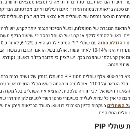
ים סכנה בריאותית בטווח הארוך, אינם רעילים ואינם מסרטנים. הבדיק
ייבת הוצאה גורפת של השתלים ולא נמצא כל קשר בין השתלים לבי
 הדאגה הגוברת של מטופלות, ובשל הסיכוי הגבוה יותר לקרע, יש להיוו
תוח
הגדלת החזה
מחברות מתחרות הינו 10-14% לאחר עשור. אולם, בשל הדאגה הג
 אם אין קרע למי שחפצה בכך. יש לציין כי מדובר בדו"ח ראשון, נקודתי
ינוי מגמה.
ההערכה היא כי כ-300 אלף שתלים מסוג PIP הושתל
כ-5% מכלל הנשים אשר עברו
האיגוד הישראלי לכירורגיה פלסטית להוציא את השתלים בכל מקרה ב
י אין כל עדות לעלייה בשיעורי סרטן השד לנשים להן הוחדרו שתלים מסוג PIP. בחודשים האחרונים עברו נשים 
ל השתלים
בעקבות הדיון הציבורי בנושא. משרד הבריאות מימן את ע
תלים החלופיים.
שתלי PIP