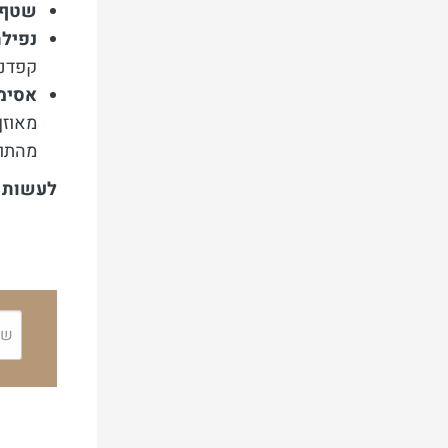
שטף 
נפילת
קפדני
אסימט
מאוזן
מהתופ
לעשות 