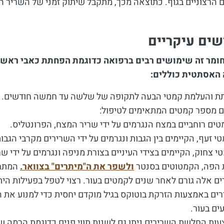
 הרצוניים בגוף. כתוצאה מכך, מתקבל שיתוק זמני של השריר המ
ים עיקריים
ומר זה שימושים רבים ברפואה כדוגמת הפחתת כאבי ראש ומ
האסתטית כוללים:
 והעלמת קמטי הבעה לתקופה של שלשה עד חמשה חודשים. מדו
ם מספר קמטים המתאימים לטיפול:
ים רוחביים במצח הנגרמים על ידי שריר המצח, הפרונטליס.
י זעף, הקיימים בין הגבות ונגרמים על ידי השרירים מקרבי הגבות
 צחוק, הקיימים בצידי העיניים בצורת מניפה ונגרמים על ידי שר
ת הפה, הקמטוטים בסנטר
ולשפר את ה"מיתרים" בצוואר.
המתח 
ים באמצעות הזרקת בוטוקס בגיל מוקדם יחסית כדי למנוע את ה
ים בעור.
ות החלשת השרירים ניתן גם לשנות תווי פנים כדוגמת הרמה של