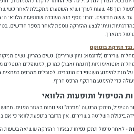
יום בשל הצורך למנוע זליגה של החומר לרקמות הסמוכות, ותופ
מתחיל לפעול תוך 48 שעות לערך ושיא השפעתו מתקבלת לאח
ד ששה חודשים. יתרון נוסף הוא העובדה שתופעות הלוואי הן 
הדרגתיות וניתן לבצע ההזרקה נוספת לאחר מספר חודשים. בטיפ
טיפול מתארך.
 נגד הזרקת בוטוקס
חלות שרירים (לדוגמא: ניוון שרירים), נשים בהריון, נשים מניק
חלות אוטואימוניות (דוגמת זאבת) כמו כן, למטופלים הנוטלים 
ל מנת להימנע משטפי דם מוגברים. לסובלים מהרפס במחצית העל
עולה כדי להימנע מהתקף הרפס חריף.
ת הטיפול ותופעות הלוואי
 הטיפול, תיתכן הרגשה "מוזרה" ואי נוחות באזור הפנים. תחו
דה ביכולת השליטה בשרירים. אין מדובר בתופעת לוואי כי אם 
ת -
לאחר טיפול תתכן נפיחות באזור ההזרקה ששיאה בשעות הר