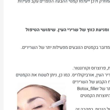
וזרק ולכן ייעלמו קמטי ההבעה הנוצרים עקב פעילות
ניעת כווץ של שרירי העין. שימושי הטיפול
בר בקמטים הנובעים מפעילות יתר של השרירים.
, פרוצרוס וקורוגטור.
יר העין, אורביקולריס. כמו כן, ניתן לשטח את הקמטים
הקבוע של
השרירים
באזורים אלה גורם לאחר שנים לקמטים בעור. רצוי לטפל בפעילות היתר של Botox_filler
יווצרות הקמטים
 הגבות. במקרה זה,