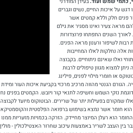
י, כתמי שמש ועוד.
בעידן המודרני
 דגש על איכות החיים, נשים וגברים
ור פנים חלק וללא קמטים אשר
ם מראה צעיר ואינו מסגיר את גילם
 לאורך השנים התפתחו פרוצדורות
רבות לשיפור ורענון מראה הפנים.
ות אלה נחלקות לאלו המחייבות
תוחי ואלו שאינם ניתוחיים. בקבוצה
ניתן למצוא מגוון טיפולים לרבות
טוקס או חומרי מילוי לפנים, פילינג
ה. הגורם הגנטי מהווה מרכיב מרכזי בקביעת איכות העור ומידת 
דוגמת נזקי השמש וחשיפה לתנאי קור ויובש. הקמטים בפנים נח
חומר הוא רעלן המיוצר מחיידק. הזרקה בכמויות מזעריות ממנו
ר בין העצב לשריר באמצעות עיכוב שחרור האצטילכולין - מול