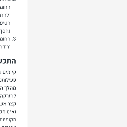
החומר
ולהרמ
הטיפו
נחסך 
החומר
ירידה
התכשי
קיימים ש
פעילותם
מהלך ה
להזרקה ז
קצר אשר 
ואינו מ
מקומיות