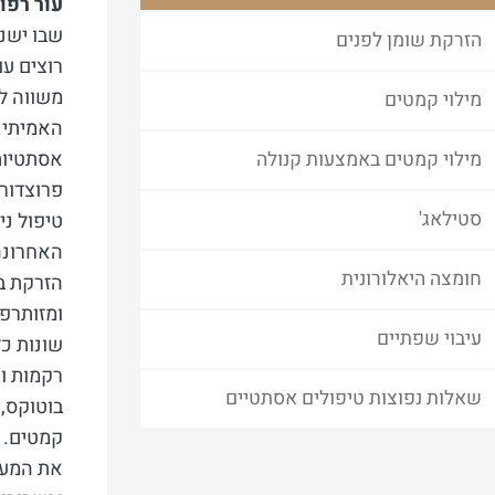
עור רפו
שבו ישנו
הזרקת שומן לפנים
רוצים ע
משווה לה
מילוי קמטים
האמיתי.
אסתטיות 
מילוי קמטים באמצעות קנולה
פרוצדור
סטילאג'
טיפול ני
האחרונה 
חומצה היאלורונית
הזרקת בו
ומזותרפי
עיבוי שפתיים
שונות כ
שאלות נפוצות טיפולים אסתטיים
קמטים. ה
את המעב