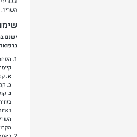
ובשרירים
השריר.
שימוש
ישנם בח
ברפואה 
הפחתת
קיימי
א.
קמט
ב.
קמט
ג.
קמטי
בזווי
השריר
הקבוע
באמצע