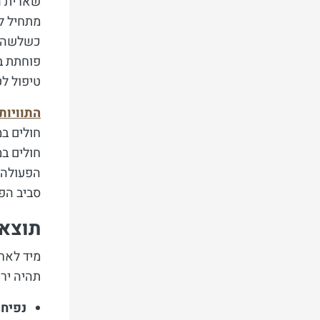
שארית ה
כשלשה ע
פוחתת ב
טיפול ל
התוויות
חולים במ
חולים במ
הפעולה ע
סביב הפ
תוצאו
מיד לאחר
תהיה ירי
נפיחו