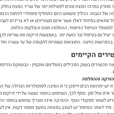
 מוזרק במרכז המצח וגורם לפעילות יתר של שריר המצח בחלק ה
ה של הגבות. ההליך משמש היום כתחליף פופולרי לניתוח הרמת
ל מתאים במיוחד לאלו אשר אינם מעוניינים או לא צריכים לעבור 
למטופל הטיפול הניתוחי, ההחלמה ממנו והצלקות הנלוות.
 יעיל גם בטיפול נגד הזעת יתר. באמצעות זריקות תת עוריות לכף
 בהפרשות הזיעה. התוצאות נשמרות לתקופה של עד עשרה חודש
רים הקיימים
ני תכשירים בשוק המכילים בוטולינום טוקסין - הבוטוקס והדי
.
הזרקה וההחלמה
ו יש יתרונות רבים וייתכן כי זו הסיבה לפופולריות הגדולה של
אינו גוזל זמן. נוסף לכך, השימוש בחומר נעשה על ידי זריקות
פריע לשאר תפקודי הגוף. ההזרקה אינה מצריך שימוש בחומר 
. מיד לאחר הטיפול יש לשכב במנוחה במשך מספר דקות. אין ל