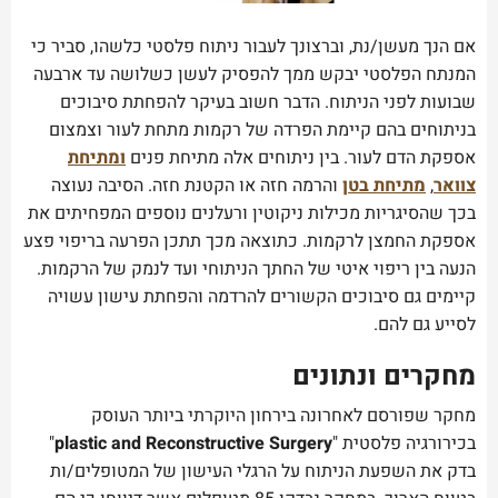
אם הנך מעשן/נת, וברצונך לעבור ניתוח פלסטי כלשהו, סביר כי
המנתח הפלסטי יבקש ממך להפסיק לעשן כשלושה עד ארבעה
שבועות לפני הניתוח. הדבר חשוב בעיקר להפחתת סיבוכים
בניתוחים בהם קיימת הפרדה של רקמות מתחת לעור וצמצום
אספקת הדם לעור. בין ניתוחים אלה מתיחת פנים
ומתיחת
צוואר
,
מתיחת בטן
והרמה חזה או הקטנת חזה. הסיבה נעוצה
בכך שהסיגריות מכילות ניקוטין ורעלנים נוספים המפחיתים את
אספקת החמצן לרקמות. כתוצאה מכך תתכן הפרעה בריפוי פצע
הנעה בין ריפוי איטי של החתך הניתוחי ועד לנמק של הרקמות.
קיימים גם סיבוכים הקשורים להרדמה והפחתת עישון עשויה
לסייע גם להם.
מחקרים ונתונים
מחקר שפורסם לאחרונה בירחון היוקרתי ביותר העוסק
בכירורגיה פלסטית "
plastic and Reconstructive Surgery
"
בדק את השפעת הניתוח על הרגלי העישון של המטופלים/ות