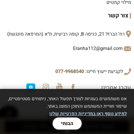
מילוי קמטים
צור קשר
רח' הברזל 21, כניסה B, קומה רביעית, ת״א (המרפאה מונגשת)
Eranha112@gmail.com
לקביעת ייעוץ חייגו:
077-9968540
עקבו אחרינו
אנו משתמשים בעוגיות לצורך תפעול האתר, ניתוחים סטטיסטיים,
שיפור חוויית המשתמש והתוכן המוצג באתר.
למידע נוסף ראו במדיניות הפרטיות שלנו
הבנתי
השאר פרטים
חייג עכשיו
© 2026 כל הזכויות שמורות לד"ר ערן חדד מנתח פלסטי |