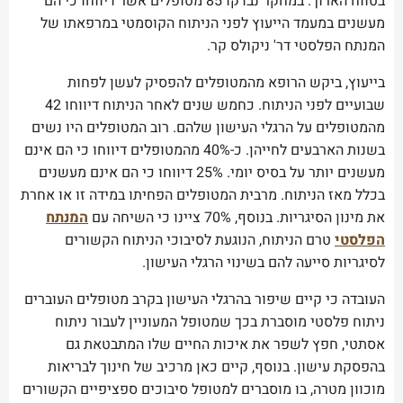
בטווח הארוך. במחקר נבדקו 85 מטופלים אשר דיווחו כי הם
מעשנים במעמד הייעוץ לפני הניתוח הקוסמטי במרפאתו של
המנתח הפלסטי דר' ניקולס קר.
בייעוץ, ביקש הרופא מהמטופלים להפסיק לעשן לפחות
שבועיים לפני הניתוח. כחמש שנים לאחר הניתוח דיווחו 42
מהמטופלים על הרגלי העישון שלהם. רוב המטופלים היו נשים
בשנות הארבעים לחייהן. כ-40% מהמטופלים דיווחו כי הם אינם
מעשנים יותר על בסיס יומי. 25% דיווחו כי הם אינם מעשנים
בכלל מאז הניתוח. מרבית המטופלים הפחיתו במידה זו או אחרת
את מינון הסיגריות. בנוסף, 70% ציינו כי השיחה עם
המנתח
הפלסטי
טרם הניתוח, הנוגעת לסיבוכי הניתוח הקשורים
לסיגריות סייעה להם בשינוי הרגלי העישון.
העובדה כי קיים שיפור בהרגלי העישון בקרב מטופלים העוברים
ניתוח פלסטי מוסברת בכך שמטופל המעוניין לעבור ניתוח
אסתטי, חפץ לשפר את איכות החיים שלו המתבטאת גם
בהפסקת עישון. בנוסף, קיים כאן מרכיב של חינוך לבריאות
מוכוון מטרה, בו מוסברים למטופל סיבוכים ספציפיים הקשורים