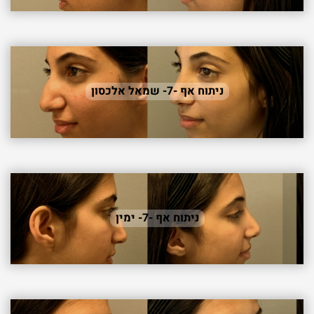
ניתוח אף -7- שמאל אלכסון
ניתוח אף -7- ימין