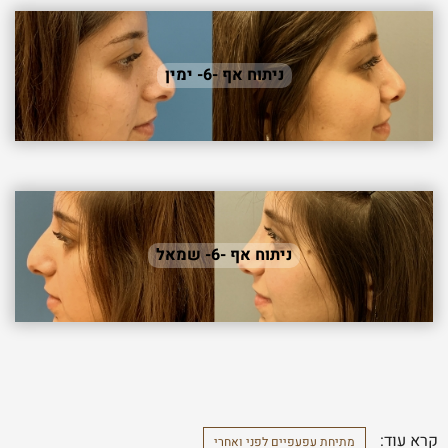
ניתוח אף -6- ימין
ניתוח אף -6- שמאל
קרא עוד:
מתיחת עפעפיים לפני ואחרי