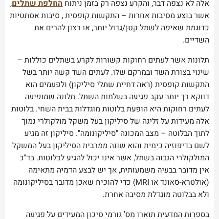
אלה לא נצפה דבר, והקרע נצפה רק בזמן ניתוח
החלפת שתלים
,
אשר בוצע מסיבות אחרות – התקשות קופסית , סיבות אסתטיות
כדוגמת שאיפה לשתל קטן/גדול יותר, או רצון להרים את
השדיים.
תלונות אשר לעתים רחוקות קשורות לקרע בשתלים כוללות –
שינוי בצורת השד ובמרקם שלו. לעתים השד קשה יותר בשל
התקשות קופסית (ראה דחיית שתלי סיליקון) ולפעמים הוא
דווקא רך יותר עקב פגיעה בשלמות השתל. תלונה שמופיעה
לעתים רחוקות היא הופעת בלוטות מוגדלות בבית השחי. בלוטות
אלה מעידות על זליגה של סיליקון בעל משקל מולקולרי נמוך
לתוך הבלוטה – מצב המכונה "סיליקונומה". סיליקון זה מגיע
לשם בדיפוזיה כימית והוא שונה ממרבית הסיליקון בעל המשקל
המולקולרי הגבוה בשתל, אשר אינו יכול להגיע לבלוטות. בד"כ
אין מדובר בבעיה משמעותית, אך יש לבצע הדמיה מתאימה
(אולטרא-סאונד או
MRI
) כדי להוכיח שאכן מדובר בסיליקונומה
ולא בבלוטה מוגדלת מסיבה אחרת.
בספרות המדעית תוארו מס' גורמי סיכון המעידים על פגיעה