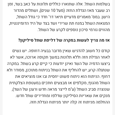
בשלמות השתל. אלה שתוארו כוללים תלונות על כאב בשד, זמן
רב שעבר מאז הגדלת החזה (מעל 10 שנים), ושתלים מהדור
הישן. במס' מאמרים מדעיים תיאר דר' חדד כי גודל השתל,
המצאות השתל במנח תת שרירי ושד בצד של היד הדומיננטית,
מהווים גורמי סיכון נוספים לקרע של השתל.
אז מה צריך לעשות במקרה של דליפת שתל סיליקון?
קודם כל חשוב להדגיש שאין מדובר בבעיה דחופה. יש נשים
לאחר הגדלת חזה וללא תלונות במשך תקופה ארוכה, אשר לא
ביצעו הדמיה של השד ואינן יודעות כי קיים קרע בשתל. במקרה
שנתגלה קרע, יש להחליף את השתל בניתוח מתוכנן, מסודר ולא
דחוף. הניתוח הוא ניתוח פשוט יחסית ובו אנו מוציאים את
השתל מהגוף, מקלפים או מבצעים חתכים במעטפת הצלקתית
שנוצרה סביב השתל (ע"מ לייצר מראה חדש ורענן של השד),
מנקים את שאריות הסיליקון שדלפו ומחדירים שתל חדש.
ההחלמה מניתוח זה קלה יותר מניתוח הגדלת חזה.