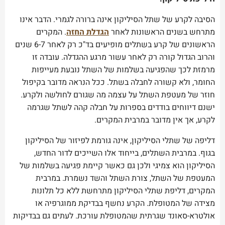
הסיבה לקרע של שתל הסיליקון אינה ברורה לגמרי. הדבר אינו
מתרחש בשנים הראשונות לאחר
הגדלת החזה
. המקרים
הראשונים של קרע בשתלים מופיעים בד"כ רק לאחר 6-7 שנים
והרוב הגדול קורה רק לאחר עשור מרגע ההגדלה. עובדה זו
מרמזת לכך שהפגיעה בשלמות של השתל נובעת מעייפות
החומר, ולא קשורה לחבלה בשתל. ככל הנראה מדובר בקיפול
חוזר של מעטפת השתל על עצמה מה שגורם לחולשה ולקרע.
ישנם דיווחים בודדים בספרות על חבלה קהה לשתל שגרמה
לקרע, אך אין מדובר במרבית המקרים.
דליפה של שתלי הסיליקון, אינה גורמת לפיזור של הסיליקון
בגוף. במרבית השתלים, בייחוד אלו השייכים לדור החדש,
הסיליקון הוא צמיגי ולכן גם כאשר קיימת פגיעה בשלמות של
המעטפת של השתל, צורת השתל והשד נשמרת. במרבית
המקרים, דליפת שתלי הסיליקון מתרחשת ללא כל תלונות
מצידה של המטופלת. הקרע נחשף בבדיקת ממוגרפיה או
אולטרא-סאונד שגרתית שהמטופלת עורכת. לעתים גם בבדיקות