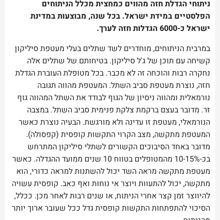
ניתוחי הגדלת חזה מהווים כמחצית מכלל הניתוחים
הפלסטיים במידת ישראל. בכל שנה, מבוצעות במדינת
ישראל כ-6000 הגדלות חזה לערך.
במרבית הניתוחים, מוחדרים לשד שתלים בעלי מעטפת סיליקון
קשיחה עם תוכן של ג'ל סיליקון. בטיחותם של שתלים אלה
נחקרה רבות והוכחה זה לא מכבר. בכל מטופלת העוברת הגדלת
חזה, נוצרת מעטפת סביב השתל. המעטפת מהווה תגובה
נורמאלית ומהווה ניסיון של הגוף לבודד את השתל המהווה גוף
זר. מדובר בעצם ברקמת צלקת פנימית סביב השתל. במצבה
הנורמאלי, מעטפת זו עדינה ולא מורגשת. הבעיה נוצרת כאשר
המעטפת מתקשה, מצב הקרוי התקשות קופסית (קפסולה).
מדובר באחד הסיבוכים הקשורים לשתלי סיליקון המתרחש
בכ-10-15% מהמטופלים בטווח 10 שנים ממועד ההגדלה. כאשר
מעטפת מתקשה מראה השד יכול להשתנות למראה כדורי, הוא
מתקשה, יכול להתעוות ויוצר אי נוחות ואף כאב. קופסית עשויה
להיווצר זמן קצר אחרי הניתוח, או שנים רבות לאחר מכן. ככלל,
הסיכוי להתפתחות התקשות קופסית גדל ככל שעובר ארוך יותר