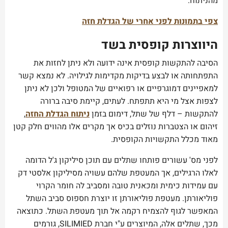
מהניתוח.
צפי בתמונות לפני אחרי של הגדלת חזה
היווצרות קופסית בשד
הסיבה להתקשות קופסית אינה ידועה ולא ניתן לחזות את
התפתחותה או לבצע בדיקות מקדימות לגילויה. לא נמצא קשר
למאפיינים דמוגרפיים או רפואיים של המטופל ולכן לא ניתן
לצפות אצל מי היא תתפתח. לעתים, קיימת סיבה ברורה
להתקשות – דלף של שתל, דימום בזמן
ניתוח הגדלת החזה
,
זיהום או הצטברות נוזלים בכיס אך מקרים אלו מהווים חלק קטן
מאוד מכלל התקשויות הקופסית.
לפני מס' עשורים פותחו שתלים עם תוכן סיליקון ג'ל הדומה
לאלו הרגילים, אך המעטפת שלהם עשויה מסיליקון אלסטי דק
עם עמידות כימית ומכאנית טובה ומסביב לה חומר הקרוי
פוליאורתן. מעטפת פוליאורתן זו יוצרת חספוס סביב השתל
המאפשר לגוף להצמיח רקמה אל תוך מעטפת השתל. כתוצאה
מכך, שתלים אלה, המיוצרים ע"י חברת SILIMIED, גורמים