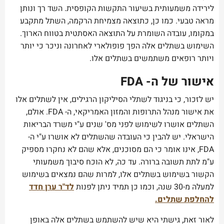
לירידה משמעותית בשיעור התקשות הקופסית. השד רך ונותן
מראה טבעי. כמו כן, כתוצאה מצמיחת הרקמה, השתל מתקבע
במקומו, עובדה השומרת על התוצאה האסתטית בטווח הארוך.
השימוש בשתלים אלה הפך פופולארי לאחרונה וניכר כי יותר
ויותר רופאים משתמשים בשתלים אלו.
אישור של ה- FDA
יש לזכור, כי בניגוד לשתלי הסיליקון הרגילים, אין לשתלים אלו
את אישור מנהל התרופות והמזון האמריקאי, ה- FDA. אולם,
השתלים אושרו לשימוש לפני מס' שנים ע"י משרד הבריאות
הישראלי. יש להבין כי העובדה שהשתלים לא אושרו ע"י ה-
FDA, אינו אומר כי הם מסוכנים, אלא שהם לא נחקרו מספיק
ע"מ לתת תשובה ברורה. עד כה, לא הוכח סיבוך משמעותי
הקשור בשימוש בשתלים אלו, למרות שהם נמצאים בשימוש
למעלה מ-30 שנה, וכמו כן תמיד ניתן לפנות
לד"ר ערן חדד
להחלפת שתלים.
לאור זאת, גישתי היא שיש להשתמש בשתלים אלה באופן