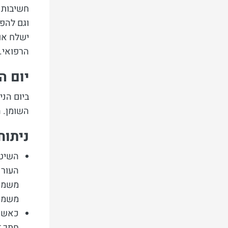
חשיבות 
וגם להפר
ישלח אות
הרפואי.
יום ה
ביום הני
השומן. 
ניתוח
השיטה
העור 
משמעו
משמעו
כאשר 
חתך ז