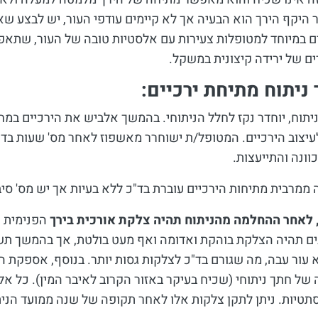
היקף הירך הוא הבעיה אך לא קיימים עודפי העור, יש לבצע שאי
 במיוחד למטופלות צעירות עם אלסטיות טובה של העור, שתאפ
ם של ירידה קיצונית במשקל.
ניתוח מתיחת ירכיים:
יתוח, יוחדר נקז לחלל הניתוחי. בהמשך אלביש את הירכיים במח
עיצוב הירכיים. המטופל/ת ישוחרר מאשפוז לאחר מס' שעות בד"כ
וונה והתייעצות.
מרבית מתיחות הירכיים עוברת בד"כ ללא בעיות אך יש מס' סיב
לאחר ההחלמה מהניתוח תהיה צלקת אורכית בירך
הפנימית א
ם תהיה הצלקת בוהקת ואדומה ואף מעט בולטת, אך בהמשך תשת
 עור עבה, מה שגורם בד"כ לצלקות גסות יותר. בנוסף, אספקת הד
של חתך ניתוחי (שכיח בעיקר באזור הקרוב לאיבר המין). כל אל
תטיות. ניתן לתקן צלקות אלו לאחר תקופה של שנה ממועד הנית