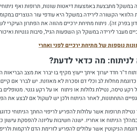
במשקל מתבצעת באמצעות דיאטות שונות, תרופות ואף ניתוחים 
הלוואי הקשורה לירידה במשקל היא עודפי עור הנוצרים במקומות 
דון בפרק זה). ניתוח מתיחת ירכיים מהווה את הפתרון העיקרי 
ים מעבר לירידה במשקל הן השפעות הגיל, סיבות גנטיות ואיכות 
נות נוספות של מתיחת ירכיים לפני ואחרי
לניתוח: מה כדאי לדעת?
תוח ד"ר חדד יערוך איתך ייעוץ מקיף בו יברר את מצב הבריאות 
כדוגמת מחלות לב וכלי דם וסכרת לא מאוזנת. יש לברר אם קיי
ל רקע טיסה, נטילת גלולות או ניתוח או על רקע גנטי. מטופלים 
פיים התחתונות, לאחר הניתוח ולכן יש לשקול אם לבצע את הפע
נטילת תרופות אשר עלולות להפריע לריפוי החתך הניתוחי כדוגמ
מהלך הניתוח או אחריו.
ישנה חשיבות עליונה להפסקת עישון כח
וגמת הניקוטין אשר עלולים להפריע לזרימת הדם לרקמות ולריפו