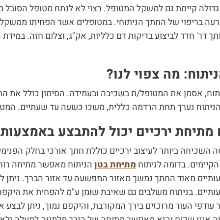
גדולה קיימת גם למשקל המטופל. רצוי לא לנתח מטופל הסובל 
עה בריפוי של החתך הניתוחי. במטופלים אשר הפחיתו ממשקלם ב
ך דר' חדד לביצוע בדיקות דם כלליות, אק"ג, וצלום חזה. במידת
ניתוח: מה צפוי לנו?
תוח, אסמן את המטופל/ת בשכיבה ובעמידה. הסימון כולל את הח
הניתוח נערך תחת הרדמה כללית, משכו כשעה עד שעתיים. המטופ
 מתיחת ירכיים יכול להתבצע באמצעות 
 השכיחה ביותר לעיצוב ירכיים כוללת חתך אורכי בחלק הפנימ
הקיימים. בדומה לניתוח
מתיחת בטן
הניתוח מאפשר מתיחה רוחבי
תיים מאוד החתך נמשך מאזור המפשעה עד אזור הברך. ניתן לק
תיים. בניתוח משלבים גם שאיבת שומן ע"מ להפחית את היקפה
עודפי העור מרוכזים בירך המקורבת, והיקפם נמוך, ניתן לבצע 
ה אינו שכיח והוא מאפשר מתיחה של הירך מלמטה למעלה ולא