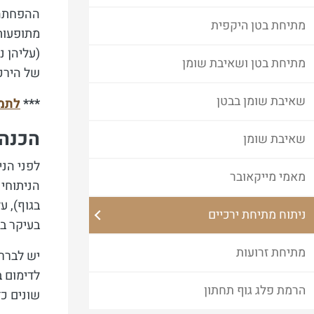
ההפחתה 
מתיחת בטן היקפית
מתופעות 
(עליהן נ
מתיחת בטן ושאיבת שומן
של הירכי
שאיבת שומן בבטן
***
לתמו
הכנה 
שאיבת שומן
לפני הני
מאמי מייקאובר
הניתוחי 
בגוף), ע
ניתוח מתיחת ירכיים
בעיקר בג
מתיחת זרועות
יש לברר 
לדימום ב
הרמת פלג גוף תחתון
שונים כד