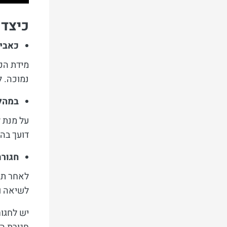
כיצד 
כאבים
מידת הכ
נמוכה. ל
במהלך
על מנת 
דועך בהד
חגורת
לאחר תה
לשיאה ו
יש לחגו