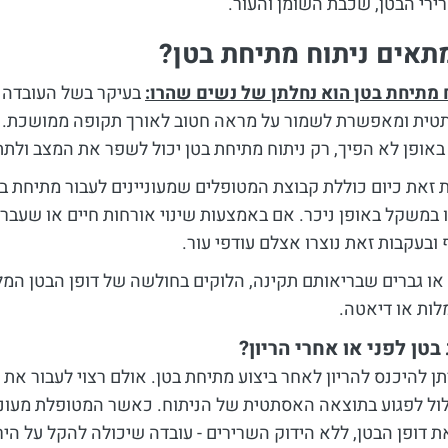
ירי הבטן, שכבת השומן והעור.
תאים ניתוח מתיחת בטן?
 מתיחת בטן הוא נחלתן של נשים שהרו:
בעיקר בשל העובדה 
ית ומאפשרת לשמור על מראה חטוב לאורך תקופה ממושכת. מ
באופן לא הפיך, רק ניתוח מתיחת בטן יכול לשפר את המצב ולתת
 זאת כיום כוללת קבוצת המטופלים שמעוניינים לעבור מתיחת ב
 במשקל באופן ניכר. אם באמצעות שינוי אורחות חיים או שעברו 
ובעקבות זאת נוצרו אצלם עודפי עור.
או גברים שבריאותם תקינה, הלוקים בחולשה של דופן הבטן המלוו
ות או דיאטה.
טן לפני או אחרי הריון?
תן להיכנס להריון לאחר ביצוע מתיחת בטן. אולם רצוי לעבור את 
ול לפגוע בתוצאה האסתטית של הניתוח. כאשר המטופלת מעוניינ
 דופן הבטן, ללא הידוק השרירים - עובדה שיכולה להקל על הירי