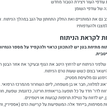
עודפי העור ויצירת הטבור מחדש
 של עודפי השומן
ב גם את המותניים ואת החלק התחתון של הגב במהלך הניתוח. א
מצבו ולהעדפותיו
ת לקראת הניתוח
תוח מתיחת בטן יש להתכונן כראוי ולהקפיד על מספר הנחיו
טבית.
שלפני הניתוח יש לרחוץ היטב את הגוף ובעיקר את אזור הבטן 
ישאר בצום כשש שעות טרם הניתוח.
ימנע גם מלעיסת מסטיק.
אוג למלווה, חבר או בן משפחה, ליום השחרור מהמרכז הרפואי.
ווח לדר' חדד על כל תופעה בריאותית חריגה, כדוגמת: שפעת, חו
ן, יש לדווח על נטילת תרופות קבועות או ויטמינים.
ת מסוימות, בייחוד אלה המשפיעות על קרישת הדם (אספירין, וולטר