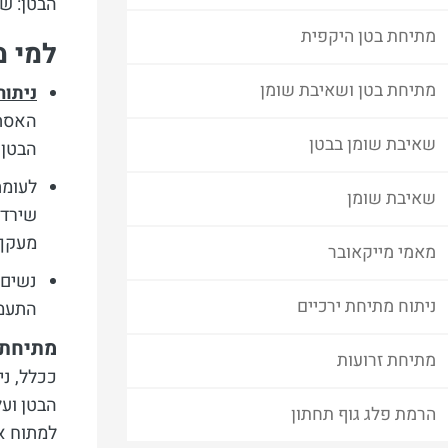
הבטן: שר
מתיחת בטן היקפית
למי מ
מתיחת בטן ושאיבת שומן
ניתוח
האסתט
שאיבת שומן בבטן
הבטן 
לעומת
שאיבת שומן
שירדו
מעקף 
מאמי מייקאובר
נשים 
ניתוח מתיחת ירכיים
התעמל
מתיחת ב
מתיחת זרועות
ככלל, ני
הבטן ועל
הרמת פלג גוף תחתון
למתוח את